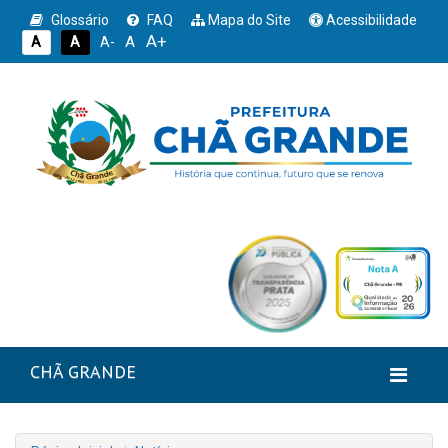
Glossário
FAQ
Mapa do Site
Acessibilidade
A+
A
A
A
A-
CHÃ GRANDE