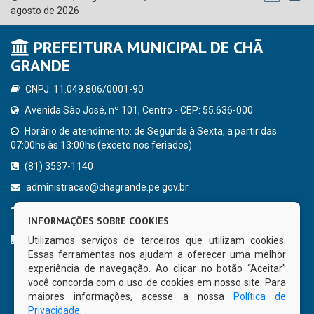
agosto de 2026
PREFEITURA MUNICIPAL DE CHÃ
GRANDE
CNPJ: 11.049.806/0001-90
Avenida São José, nº 101, Centro - CEP: 55.636-000
Horário de atendimento: de Segunda à Sexta, a partir das
07:00hs às 13:00hs (exceto nos feriados)
(81) 3537-1140
administracao@chagrande.pe.gov.br
Chã Grande - PE
INFORMAÇÕES SOBRE COOKIES
CURTA NOSSA FAN PAGE
Utilizamos serviços de terceiros que utilizam cookies.
Essas ferramentas nos ajudam a oferecer uma melhor
experiência de navegação. Ao clicar no botão “Aceitar”
você concorda com o uso de cookies em nosso site. Para
maiores informações, acesse a nossa
Política de
Privacidade
.