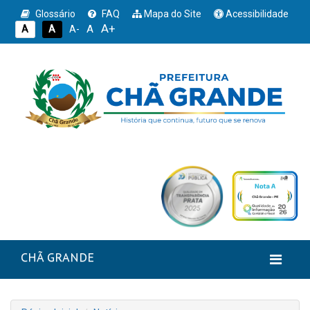
Glossário
FAQ
Mapa do Site
Acessibilidade
A+
A
A
A
A-
CHÃ GRANDE