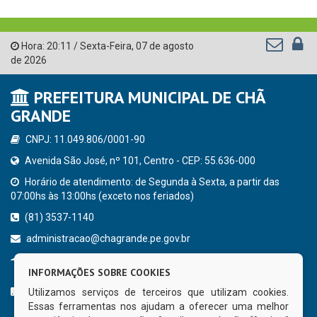
Hora:
20:11
/
Sexta-Feira
,
07 de agosto
de 2026
PREFEITURA MUNICIPAL DE CHÃ
GRANDE
CNPJ: 11.049.806/0001-90
Avenida São José, nº 101, Centro - CEP: 55.636-000
Horário de atendimento: de Segunda à Sexta, a partir das
07:00hs às 13:00hs (exceto nos feriados)
(81) 3537-1140
administracao@chagrande.pe.gov.br
Chã Grande - PE
INFORMAÇÕES SOBRE COOKIES
CURTA NOSSA FAN PAGE
Utilizamos serviços de terceiros que utilizam cookies.
Essas ferramentas nos ajudam a oferecer uma melhor