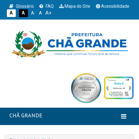
Glossário
FAQ
Mapa do Site
Acessibilidade
A+
A
A
A
A-
CHÃ GRANDE