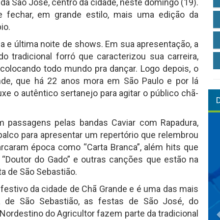
ida São José, centro da cidade, neste domingo (19).
e fechar, em grande estilo, mais uma edição da
io.
da e última noite de shows. Em sua apresentação, a
do tradicional forró que caracterizou sua carreira,
colocando todo mundo pra dançar. Logo depois, o
ande, que há 22 anos mora em São Paulo e por lá
uxe o autêntico sertanejo para agitar o público chã-
om passagens pelas bandas Caviar com Rapadura,
palco para apresentar um repertório que relembrou
rcaram época como “Carta Branca”, além hits que
 “Doutor do Gado” e outras canções que estão na
ta de São Sebastião.
o festivo da cidade de Chã Grande e é uma das mais
ta de São Sebastião, as festas de São José, do
 Nordestino do Agricultor fazem parte da tradicional