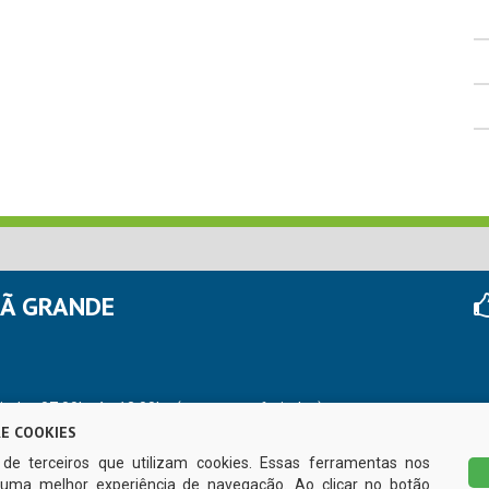
HÃ GRANDE
r das 07:00hs às 13:00hs (exceto nos feriados)
E COOKIES
s de terceiros que utilizam cookies. Essas ferramentas nos
uma melhor experiência de navegação. Ao clicar no botão