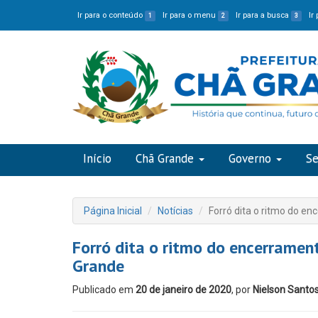
Ir para o conteúdo
Ir para o menu
Ir para a busca
Ir
1
2
3
Início
Chã Grande
Governo
Se
Página Inicial
Notícias
Forró dita o ritmo do e
Forró dita o ritmo do encerrame
Grande
Publicado em
20 de janeiro de 2020
, por
Nielson Santo