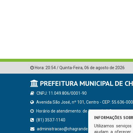
Hora:
20:54
/
Quinta-Feira
,
06 de agosto de 2026
PREFEITURA MUNICIPAL DE C
CNPJ: 11.049.806/0001-90
Avenida São José, nº 101, Centro - CEP: 55.636-000
Horário de atendimento: de Segunda à Sexta, a parti
INFORMAÇÕES SOBR
(81) 3537-1140
Utilizamos serviço
administracao@chagrande.pe.gov.br
ajudam a oferecer 