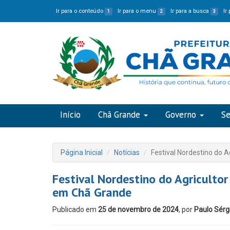
Ir para o conteúdo
Ir para o menu
Ir para a busca
Ir
1
2
3
Início
Chã Grande
Governo
Se
Página Inicial
Notícias
Festival Nordestino do 
Festival Nordestino do Agriculto
em Chã Grande
Publicado em
25 de novembro de 2024
, por
Paulo Sérg