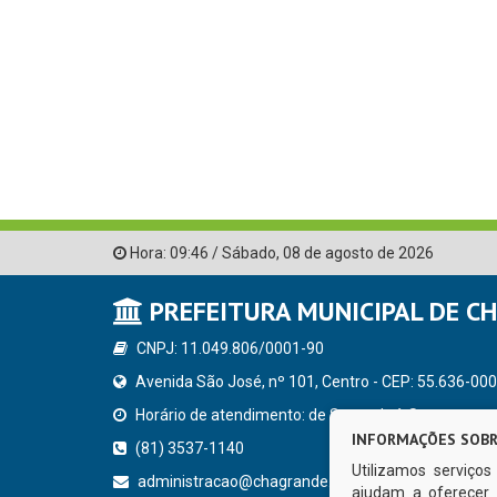
Hora:
09:46
/
Sábado
,
08 de agosto de 2026
PREFEITURA MUNICIPAL DE C
CNPJ: 11.049.806/0001-90
Avenida São José, nº 101, Centro - CEP: 55.636-000
Horário de atendimento: de Segunda à Sexta, a parti
INFORMAÇÕES SOBR
(81) 3537-1140
Utilizamos serviço
administracao@chagrande.pe.gov.br
ajudam a oferecer 