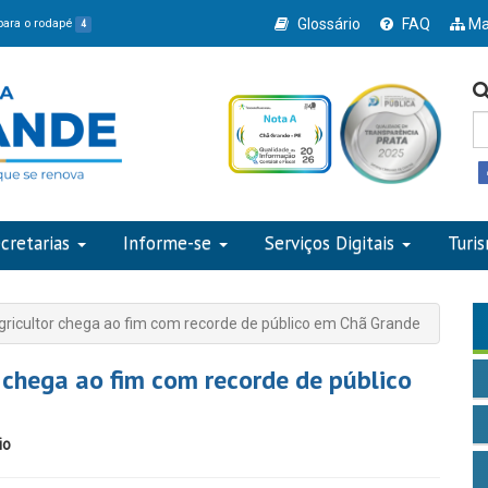
Glossário
FAQ
Ma
 para o rodapé
4
cretarias
Informe-se
Serviços Digitais
Turi
Agricultor chega ao fim com recorde de público em Chã Grande
r chega ao fim com recorde de público
io