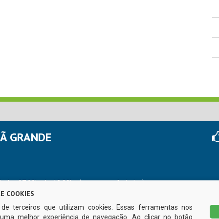
HÃ GRANDE
r das 07:00hs às 13:00hs (exceto nos feriados)
E COOKIES
s de terceiros que utilizam cookies. Essas ferramentas nos
uma melhor experiência de navegação. Ao clicar no botão