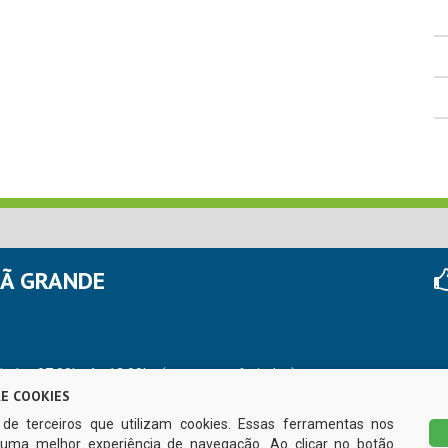
HÃ GRANDE
r das 07:00hs às 13:00hs (exceto nos feriados)
E COOKIES
s de terceiros que utilizam cookies. Essas ferramentas nos
uma melhor experiência de navegação. Ao clicar no botão