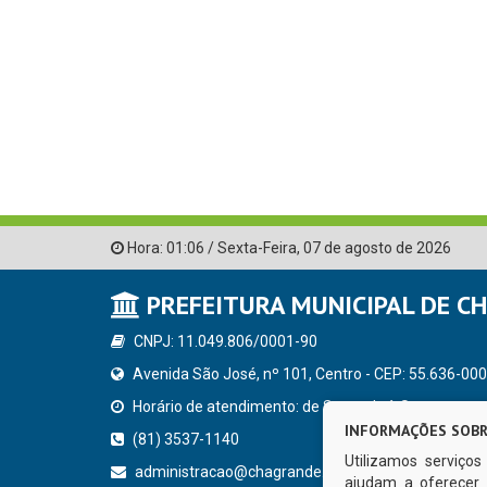
Hora:
01:06
/
Sexta-Feira
,
07 de agosto de 2026
PREFEITURA MUNICIPAL DE C
CNPJ: 11.049.806/0001-90
Avenida São José, nº 101, Centro - CEP: 55.636-000
Horário de atendimento: de Segunda à Sexta, a parti
INFORMAÇÕES SOBR
(81) 3537-1140
Utilizamos serviço
administracao@chagrande.pe.gov.br
ajudam a oferecer 