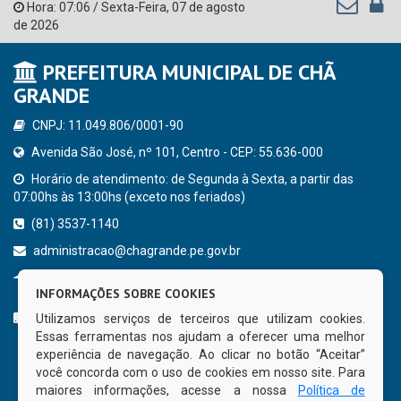
Hora:
07:06
/
Sexta-Feira
,
07 de agosto
de 2026
PREFEITURA MUNICIPAL DE CHÃ
GRANDE
CNPJ: 11.049.806/0001-90
Avenida São José, nº 101, Centro - CEP: 55.636-000
Horário de atendimento: de Segunda à Sexta, a partir das
07:00hs às 13:00hs (exceto nos feriados)
(81) 3537-1140
administracao@chagrande.pe.gov.br
Chã Grande - PE
INFORMAÇÕES SOBRE COOKIES
CURTA NOSSA FAN PAGE
Utilizamos serviços de terceiros que utilizam cookies.
Essas ferramentas nos ajudam a oferecer uma melhor
experiência de navegação. Ao clicar no botão “Aceitar”
você concorda com o uso de cookies em nosso site. Para
maiores informações, acesse a nossa
Política de