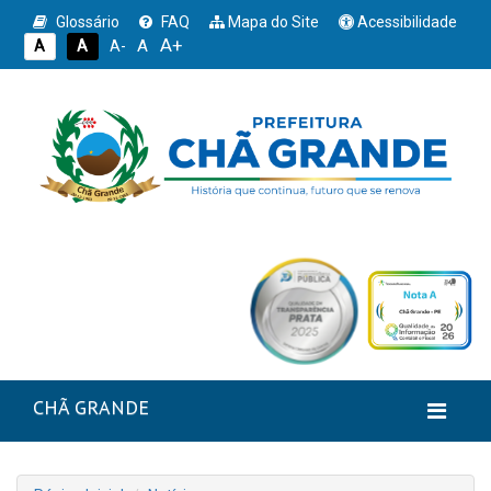
Glossário
FAQ
Mapa do Site
Acessibilidade
A+
A
A
A
A-
CHÃ GRANDE