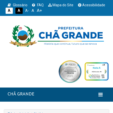
Glossário
FAQ
Mapa do Site
Acessibilidade
A+
A
A
A
A-
CHÃ GRANDE