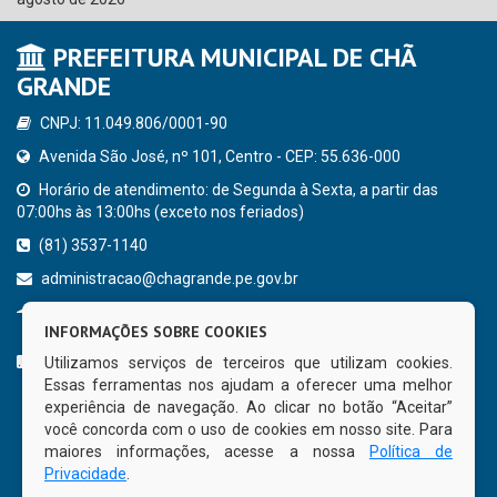
PREFEITURA MUNICIPAL DE CHÃ
GRANDE
CNPJ: 11.049.806/0001-90
Avenida São José, nº 101, Centro - CEP: 55.636-000
Horário de atendimento: de Segunda à Sexta, a partir das
07:00hs às 13:00hs (exceto nos feriados)
(81) 3537-1140
administracao@chagrande.pe.gov.br
Chã Grande - PE
INFORMAÇÕES SOBRE COOKIES
CURTA NOSSA FAN PAGE
Utilizamos serviços de terceiros que utilizam cookies.
Essas ferramentas nos ajudam a oferecer uma melhor
experiência de navegação. Ao clicar no botão “Aceitar”
você concorda com o uso de cookies em nosso site. Para
maiores informações, acesse a nossa
Política de
Privacidade
.