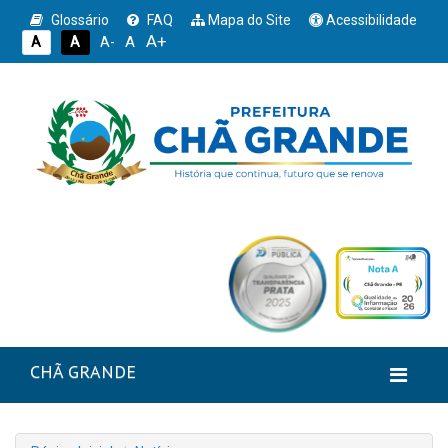
Glossário
FAQ
Mapa do Site
Acessibilidade
A+
A
A
A
A-
CHÃ GRANDE