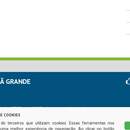
HÃ GRANDE
r das 07:00hs às 13:00hs (exceto nos feriados)
E COOKIES
s de terceiros que utilizam cookies. Essas ferramentas nos
uma melhor experiência de navegação. Ao clicar no botão