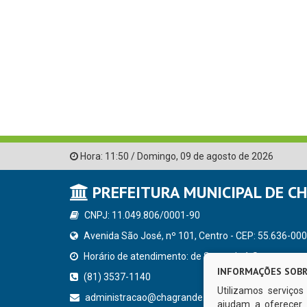
Hora:
11:50
/
Domingo
,
09 de agosto de 2026
PREFEITURA MUNICIPAL DE C
CNPJ: 11.049.806/0001-90
Avenida São José, nº 101, Centro - CEP: 55.636-000
Horário de atendimento: de Segunda à Sexta, a parti
INFORMAÇÕES SOBR
(81) 3537-1140
Utilizamos serviço
administracao@chagrande.pe.gov.br
ajudam a oferecer 