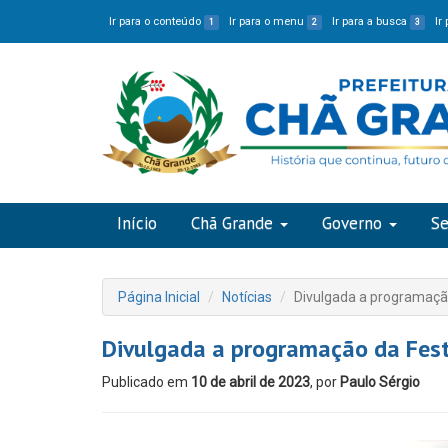
Ir para o conteúdo
Ir para o menu
Ir para a busca
Ir
1
2
3
Início
Chã Grande
Governo
Se
Página Inicial
Notícias
Divulgada a programaçã
Divulgada a programação da Fes
Publicado em
10 de abril de 2023
, por
Paulo Sérgio