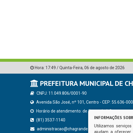
Hora:
17:49
/
Quinta-Feira
,
06 de agosto de 2026
PREFEITURA MUNICIPAL DE C
CNPJ: 11.049.806/0001-90
Avenida São José, nº 101, Centro - CEP: 55.636-000
Horário de atendimento: de Segunda à Sexta, a parti
INFORMAÇÕES SOBR
(81) 3537-1140
Utilizamos serviço
administracao@chagrande.pe.gov.br
ajudam a oferecer 