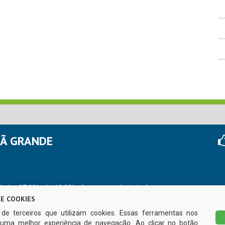
HÃ GRANDE
r das 07:00hs às 13:00hs (exceto nos feriados)
E COOKIES
s de terceiros que utilizam cookies. Essas ferramentas nos
uma melhor experiência de navegação. Ao clicar no botão