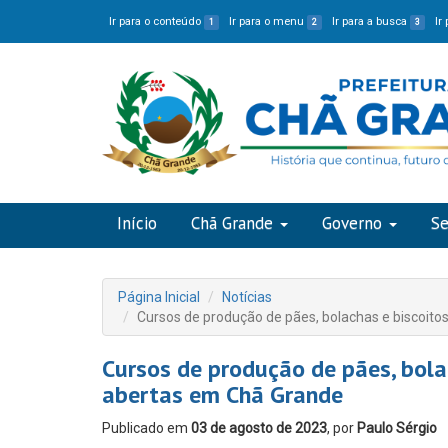
Ir para o conteúdo
Ir para o menu
Ir para a busca
Ir
1
2
3
Início
Chã Grande
Governo
Se
Página Inicial
Notícias
Cursos de produção de pães, bolachas e biscoito
Cursos de produção de pães, bola
abertas em Chã Grande
Publicado em
03 de agosto de 2023
, por
Paulo Sérgio