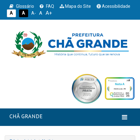
Glossário
FAQ
Mapa do Site
Acessibilidade
A+
A
A
A
A-
CHÃ GRANDE