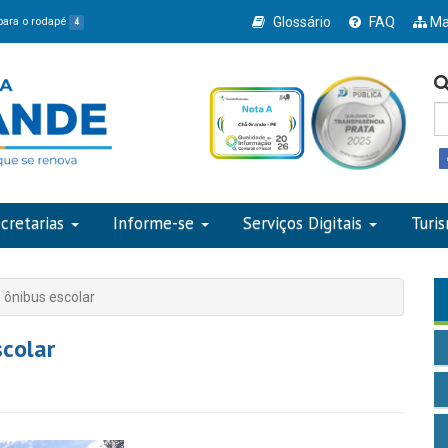
Glossário
FAQ
Ma
 para o rodapé
4
cretarias
Informe-se
Serviços Digitais
Turi
 ônibus escolar
scolar