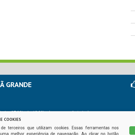
HÃ GRANDE
r das 07:00hs às 13:00hs (exceto nos feriados)
E COOKIES
s de terceiros que utilizam cookies. Essas ferramentas nos
uma melhor experiência de navegação. Ao clicar no botão