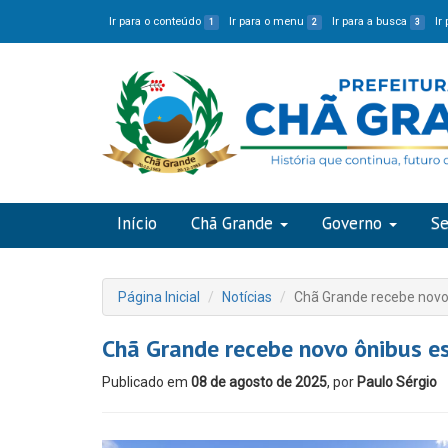
Ir para o conteúdo
Ir para o menu
Ir para a busca
Ir
1
2
3
Início
Chã Grande
Governo
Se
Página Inicial
Notícias
Chã Grande recebe novo
Chã Grande recebe novo ônibus e
Publicado em
08 de agosto de 2025
, por
Paulo Sérgio