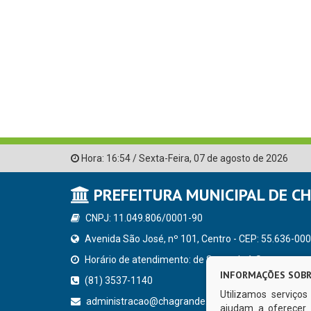
Hora:
16:54
/
Sexta-Feira
,
07 de agosto de 2026
PREFEITURA MUNICIPAL DE C
CNPJ: 11.049.806/0001-90
Avenida São José, nº 101, Centro - CEP: 55.636-000
Horário de atendimento: de Segunda à Sexta, a parti
INFORMAÇÕES SOBR
(81) 3537-1140
Utilizamos serviço
administracao@chagrande.pe.gov.br
ajudam a oferecer 