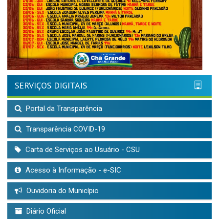
SERVIÇOS DIGITAIS
Portal da Transparência
Transparência COVID-19
Carta de Serviços ao Usuário - CSU
Acesso à Informação - e-SIC
Ouvidoria do Município
Diário Oficial