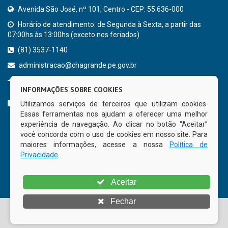
Avenida São José, nº 101, Centro - CEP: 55.636-000
Horário de atendimento: de Segunda à Sexta, a partir das
07:00hs às 13:00hs (exceto nos feriados)
(81) 3537-1140
administracao@chagrande.pe.gov.br
Chã Grande - PE
INFORMAÇÕES SOBRE COOKIES
CURTA NOSSA FAN PAGE
Utilizamos serviços de terceiros que utilizam cookies.
Essas ferramentas nos ajudam a oferecer uma melhor
experiência de navegação. Ao clicar no botão “Aceitar”
você concorda com o uso de cookies em nosso site. Para
maiores informações, acesse a nossa
Política de
Privacidade
.
Aceitar
Fechar
© Copyright 2026 Prefeitura Municipal de Chã Grande | Todos
os direitos reservados