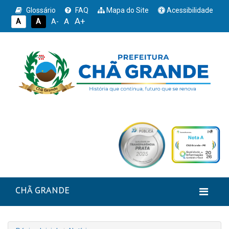
Glossário
FAQ
Mapa do Site
Acessibilidade
A+
A
A
A
A-
CHÃ GRANDE