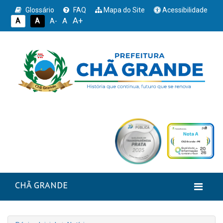
Glossário
FAQ
Mapa do Site
Acessibilidade
A+
A
A
A
A-
CHÃ GRANDE