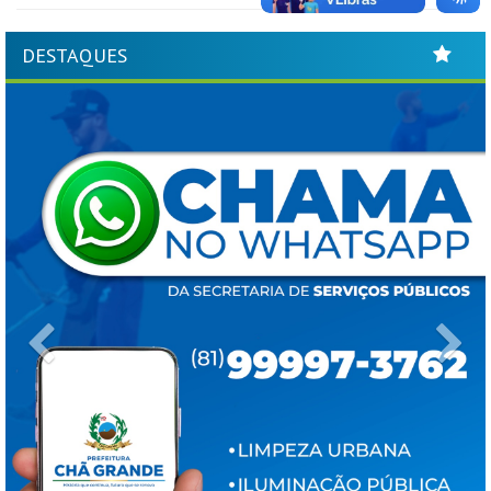
DESTAQUES
Previous
Ne