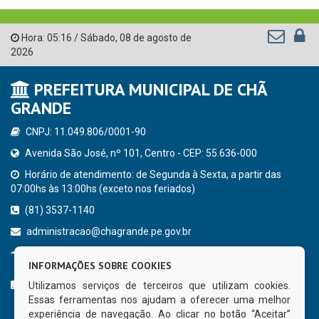
Hora:
05:16
/
Sábado
,
08 de agosto de
2026
PREFEITURA MUNICIPAL DE CHÃ
GRANDE
CNPJ: 11.049.806/0001-90
Avenida São José, nº 101, Centro - CEP: 55.636-000
Horário de atendimento: de Segunda à Sexta, a partir das
07:00hs às 13:00hs (exceto nos feriados)
(81) 3537-1140
administracao@chagrande.pe.gov.br
Chã Grande - PE
INFORMAÇÕES SOBRE COOKIES
CURTA NOSSA FAN PAGE
Utilizamos serviços de terceiros que utilizam cookies.
Essas ferramentas nos ajudam a oferecer uma melhor
experiência de navegação. Ao clicar no botão “Aceitar”