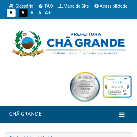
Glossário
FAQ
Mapa do Site
Acessibilidade
A+
A
A
A
A-
CHÃ GRANDE