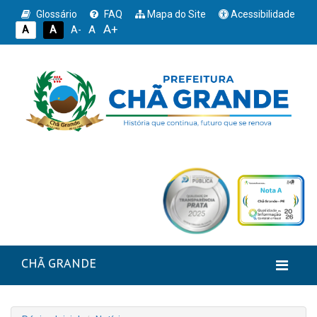
Glossário
FAQ
Mapa do Site
Acessibilidade
A+
A
A
A
A-
CHÃ GRANDE