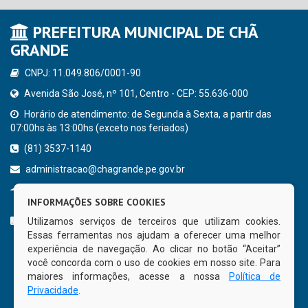
PREFEITURA MUNICIPAL DE CHÃ
GRANDE
CNPJ: 11.049.806/0001-90
Avenida São José, nº 101, Centro - CEP: 55.636-000
Horário de atendimento: de Segunda à Sexta, a partir das
07:00hs às 13:00hs (exceto nos feriados)
(81) 3537-1140
administracao@chagrande.pe.gov.br
Chã Grande - PE
INFORMAÇÕES SOBRE COOKIES
CURTA NOSSA FAN PAGE
Utilizamos serviços de terceiros que utilizam cookies.
Essas ferramentas nos ajudam a oferecer uma melhor
experiência de navegação. Ao clicar no botão “Aceitar”
você concorda com o uso de cookies em nosso site. Para
maiores informações, acesse a nossa
Política de
Privacidade
.