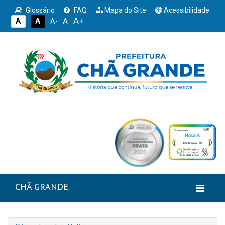
Glossário
FAQ
Mapa do Site
Acessibilidade
A+
A
A
A
A-
CHÃ GRANDE