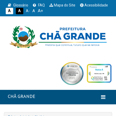
Glossário
FAQ
Mapa do Site
Acessibilidade
A+
A
A
A
A-
CHÃ GRANDE