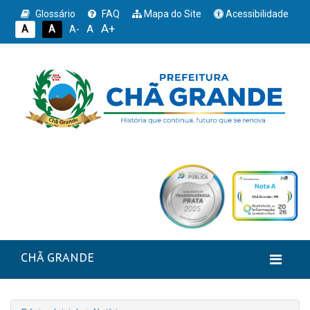
Glossário
FAQ
Mapa do Site
Acessibilidade
A+
A
A
A
A-
CHÃ GRANDE