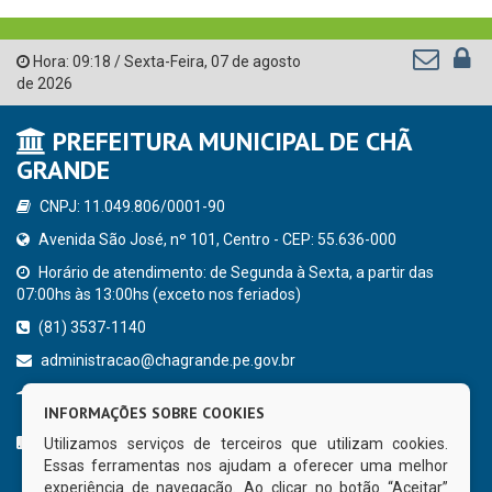
Hora:
09:18
/
Sexta-Feira
,
07 de agosto
de 2026
PREFEITURA MUNICIPAL DE CHÃ
GRANDE
CNPJ: 11.049.806/0001-90
Avenida São José, nº 101, Centro - CEP: 55.636-000
Horário de atendimento: de Segunda à Sexta, a partir das
07:00hs às 13:00hs (exceto nos feriados)
(81) 3537-1140
administracao@chagrande.pe.gov.br
Chã Grande - PE
INFORMAÇÕES SOBRE COOKIES
CURTA NOSSA FAN PAGE
Utilizamos serviços de terceiros que utilizam cookies.
Essas ferramentas nos ajudam a oferecer uma melhor
experiência de navegação. Ao clicar no botão “Aceitar”