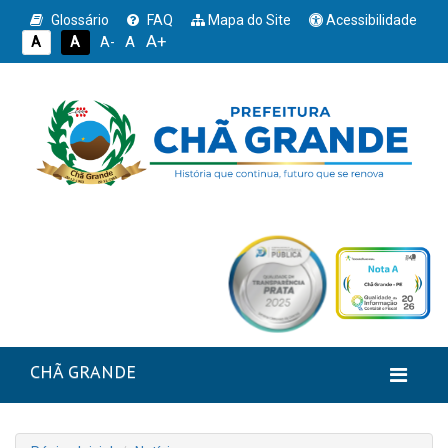
Glossário
FAQ
Mapa do Site
Acessibilidade
A+
A
A
A
A-
CHÃ GRANDE