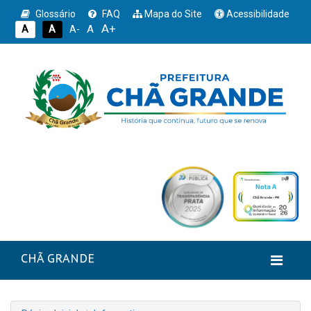
Glossário
FAQ
Mapa do Site
Acessibilidade
A+
A
A
A
A-
CHÃ GRANDE