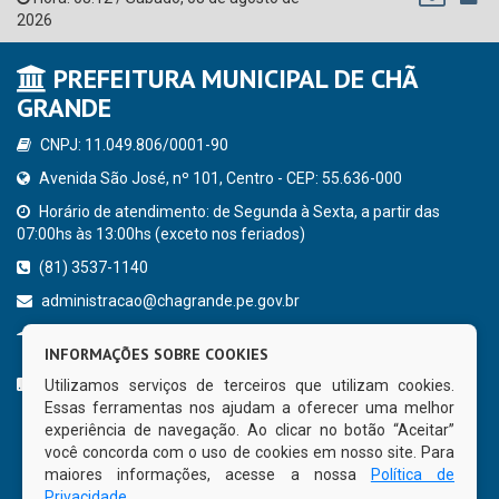
2026
PREFEITURA MUNICIPAL DE CHÃ
GRANDE
CNPJ: 11.049.806/0001-90
Avenida São José, nº 101, Centro - CEP: 55.636-000
Horário de atendimento: de Segunda à Sexta, a partir das
07:00hs às 13:00hs (exceto nos feriados)
(81) 3537-1140
administracao@chagrande.pe.gov.br
Chã Grande - PE
INFORMAÇÕES SOBRE COOKIES
CURTA NOSSA FAN PAGE
Utilizamos serviços de terceiros que utilizam cookies.
Essas ferramentas nos ajudam a oferecer uma melhor
experiência de navegação. Ao clicar no botão “Aceitar”
você concorda com o uso de cookies em nosso site. Para
maiores informações, acesse a nossa
Política de
Privacidade
.