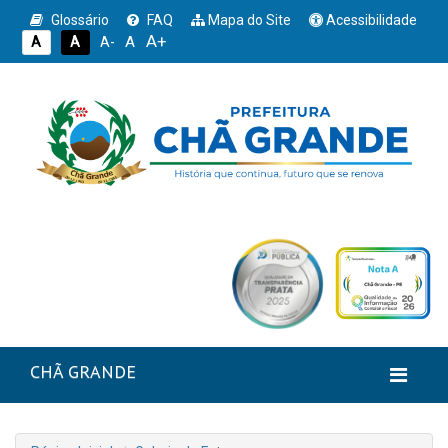
Glossário
FAQ
Mapa do Site
Acessibilidade
A+
A
A
A
A-
CHÃ GRANDE