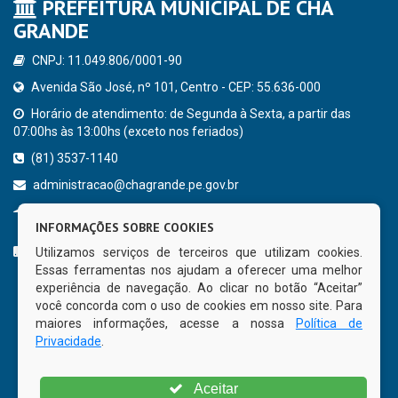
PREFEITURA MUNICIPAL DE CHÃ
GRANDE
CNPJ: 11.049.806/0001-90
Avenida São José, nº 101, Centro - CEP: 55.636-000
Horário de atendimento: de Segunda à Sexta, a partir das
07:00hs às 13:00hs (exceto nos feriados)
(81) 3537-1140
administracao@chagrande.pe.gov.br
Chã Grande - PE
INFORMAÇÕES SOBRE COOKIES
CURTA NOSSA FAN PAGE
Utilizamos serviços de terceiros que utilizam cookies.
Essas ferramentas nos ajudam a oferecer uma melhor
experiência de navegação. Ao clicar no botão “Aceitar”
você concorda com o uso de cookies em nosso site. Para
maiores informações, acesse a nossa
Política de
Privacidade
.
Aceitar