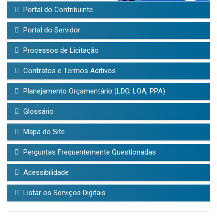
Portal do Contribuinte
Portal do Servidor
Processos de Licitação
Contratos e Termos Aditivos
Planejamento Orçamentário (LDO, LOA, PPA)
Glossário
Mapa do Site
Perguntas Frequentemente Questionadas
Acessibilidade
Listar os Serviços Digitais