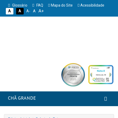
Glossário
FAQ
Mapa do Site
Acessibilidade
A+
A
A
A
A-
CHÃ GRANDE